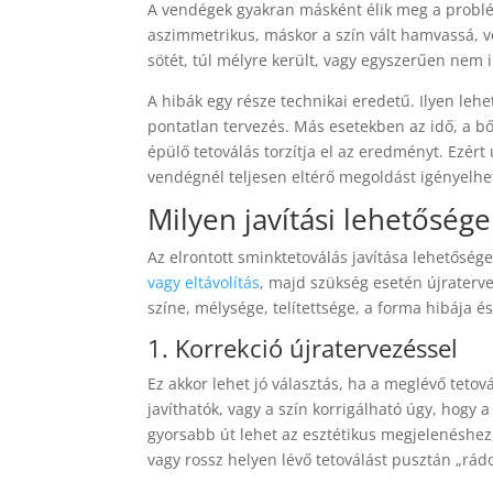
A vendégek gyakran másként élik meg a problé
aszimmetrikus, máskor a szín vált hamvassá, vö
sötét, túl mélyre került, vagy egyszerűen nem i
A hibák egy része technikai eredetű. Ilyen leh
pontatlan tervezés. Más esetekben az idő, a bő
épülő tetoválás torzítja el az eredményt. Ezér
vendégnél teljesen eltérő megoldást igényelhe
Milyen javítási lehetőség
Az elrontott sminktetoválás javítása lehetőség
vagy eltávolítás
, majd szükség esetén újraterve
színe, mélysége, telítettsége, a forma hibája é
1. Korrekció újratervezéssel
Ez akkor lehet jó választás, ha a meglévő teto
javíthatók, vagy a szín korrigálható úgy, hog
gyorsabb út lehet az esztétikus megjelenéshez,
vagy rossz helyen lévő tetoválást pusztán „rádo