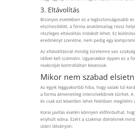
3. Eltávolítás
Bizonyos esetekben ez a legbiztonságosabb és
elszíneződött, a forma anatómiailag rossz helyre
részleges eltávolítás indokolt lehet. Ez külön
eredményt szeretne, nem pedig egy kompromi
Az eltávolításnál mindig türelemre van szükség
idővel kell számolni. Ugyanakkor éppen ez a fo
reakcióját kontrolláltan kövessük.
Mikor nem szabad elsietni 
Az egyik leggyakoribb hiba, hogy valaki túl kor
a forma átmenetileg intenzívebbnek tűnhet. A g
és csak ezt követően lehet felelősen megítélni a
Korai javítás esetén könnyen előfordulhat, ho
enyhült volna. Ezért a szakmai döntésnek mind
utáni látványon.