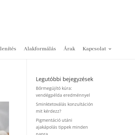
lenítés
Alakformálás
Árak
Kapcsolat
Legutóbbi bejegyzések
Bőrmegújító kúra:
vendégpélda eredménnyel
Sminktetoválás konzultáción
mit kérdezz?
Pigmentáció utáni
ajakápolás tippek minden
napra