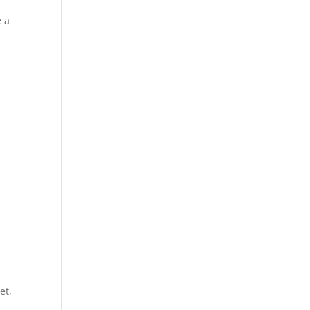
é a
et,