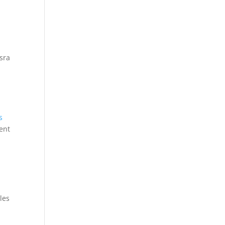
a
ásra
s
ment
les