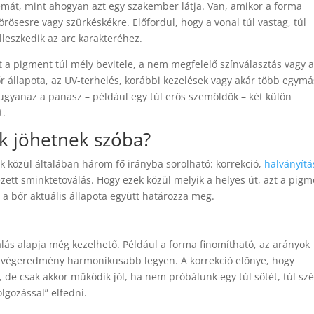
mát, mint ahogyan azt egy szakember látja. Van, amikor a forma
rösesre vagy szürkéskékre. Előfordul, hogy a vonal túl vastag, túl
lleszkedik az arc karakteréhez.
et a pigment túl mély bevitele, a nem megfelelő színválasztás vagy 
r állapota, az UV-terhelés, korábbi kezelések vagy akár több egym
t ugyanaz a panasz – például egy túl erős szemöldök – két külön
t.
ek jöhetnek szóba?
ek közül általában három fő irányba sorolható: korrekció,
halványítá
zett sminktetoválás. Hogy ezek közül melyik a helyes út, azt a pig
s a bőr aktuális állapota együtt határozza meg.
válás alapja még kezelhető. Például a forma finomítható, az arányok
y a végeredmény harmonikusabb legyen. A korrekció előnye, hogy
 de csak akkor működik jól, ha nem próbálunk egy túl sötét, túl szé
lgozással” elfedni.