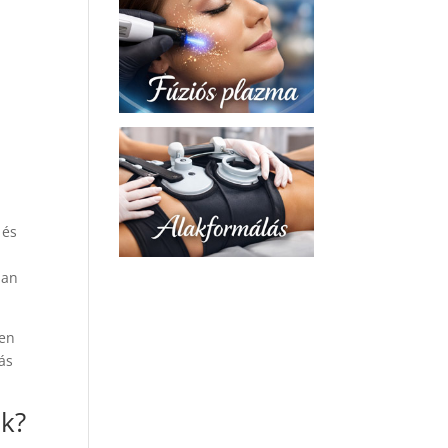
 és
ban
yen
ás
ak?