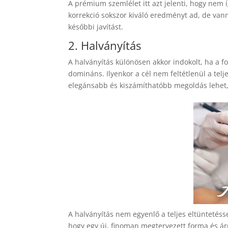
A prémium szemlélet itt azt jelenti, hogy nem
korrekció sokszor kiváló eredményt ad, de van
későbbi javítást.
2. Halványítás
A halványítás különösen akkor indokolt, ha a f
domináns. Ilyenkor a cél nem feltétlenül a telj
elegánsabb és kiszámíthatóbb megoldás lehet, 
A halványítás nem egyenlő a teljes eltüntetéss
hogy egy új, finoman megtervezett forma és ár