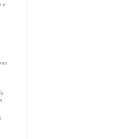
m a
emes
új,
 a
l