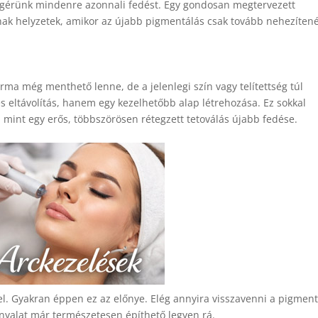
 ígérünk mindenre azonnali fedést. Egy gondosan megtervezett
nak helyzetek, amikor az újabb pigmentálás csak tovább nehezíten
orma még menthető lenne, de a jelenlegi szín vagy telítettség túl
es eltávolítás, hanem egy kezelhetőbb alap létrehozása. Ez sokkal
mint egy erős, többszörösen rétegzett tetoválás újabb fedése.
el. Gyakran éppen ez az előnye. Elég annyira visszavenni a pigment
nyalat már természetesen építhető legyen rá.