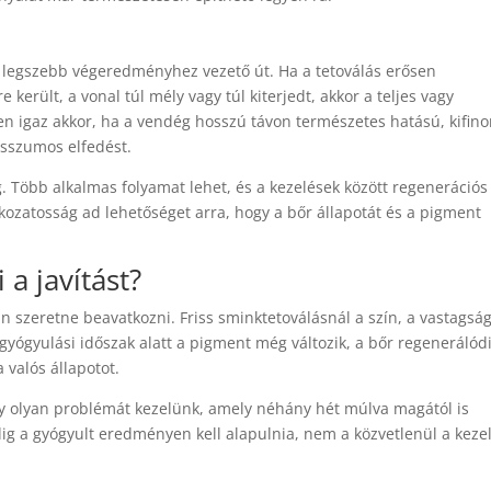
 legszebb végeredményhez vezető út. Ha a tetoválás erősen
 került, a vonal túl mély vagy túl kiterjedt, akkor a teljes vagy
ösen igaz akkor, ha a vendég hosszú távon természetes hatású, kifin
sszumos elfedést.
. Több alkalmas folyamat lehet, és a kezelések között regenerációs
kozatosság ad lehetőséget arra, hogy a bőr állapotát és a pigment
a javítást?
án szeretne beavatkozni. Friss sminktetoválásnál a szín, a vastagsá
yógyulási időszak alatt a pigment még változik, a bőr regenerálódi
 valós állapotot.
gy olyan problémát kezelünk, amely néhány hét múlva magától is
ig a gyógyult eredményen kell alapulnia, nem a közvetlenül a keze