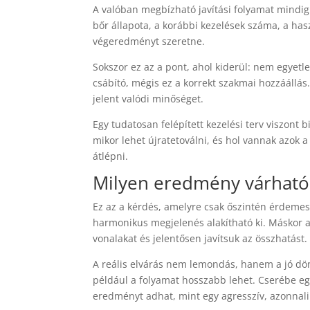
A valóban megbízható javítási folyamat mindig
bőr állapota, a korábbi kezelések száma, a has
végeredményt szeretne.
Sokszor ez az a pont, ahol kiderül: nem egyetl
csábító, mégis ez a korrekt szakmai hozzáállás.
jelent valódi minőséget.
Egy tudatosan felépített kezelési terv viszont
mikor lehet újratetoválni, és hol vannak azo
átlépni.
Milyen eredmény várható 
Ez az a kérdés, amelyre csak őszintén érdemes 
harmonikus megjelenés alakítható ki. Máskor a
vonalakat és jelentősen javítsuk az összhatást.
A reális elvárás nem lemondás, hanem a jó dönt
például a folyamat hosszabb lehet. Cserébe egy
eredményt adhat, mint egy agresszív, azonnali