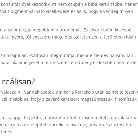
 konzultációval kezdődik. Itt nem csupán a hiba kerül szóba, hane
znált pigment várható viselkedése és az is, hogy a vendég milyen
en alkalom fogja megoldani a problémát. Ez elsőre talán kevésbé
 A túl gyors, túl egyszerű megoldás ígérete ezen a területen ritkán
 biztonságot ad. Pontosan megmutatja, mikor érdemes halványítani,
k a határok, amelyeket a természetes eredmény érdekében nem érd
reálisan?
válaszolni. Vannak esetek, amikor a korrekció után szinte teljesen 
 cél inkább az, hogy a zavaró karaktert megszüntessük, finomítsuk
és alapja. Régebbi, többször átütött, erősen telített tetoválásokná
 fokozatosan felépített korrekció jóval elegánsabb és tartósabb
 fedés.