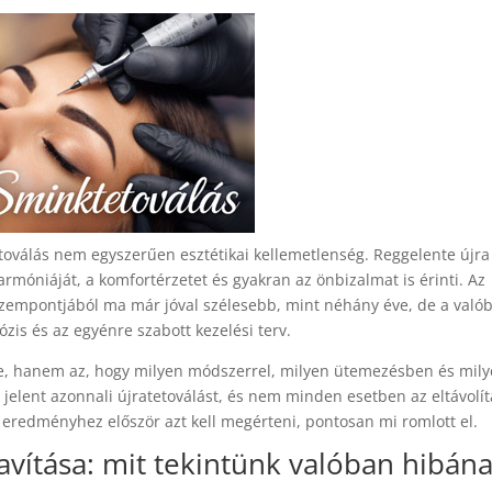
etoválás nem egyszerűen esztétikai kellemetlenség. Reggelente újra
armóniáját, a komfortérzetet és gyakran az önbizalmat is érinti. Az
 szempontjából ma már jóval szélesebb, mint néhány éve, de a való
zis és az egyénre szabott kezelési terv.
-e, hanem az, hogy milyen módszerrel, milyen ütemezésben és mil
elent azonnali újratetoválást, és nem minden esetben az eltávolít
ő eredményhez először azt kell megérteni, pontosan mi romlott el.
javítása: mit tekintünk valóban hibán