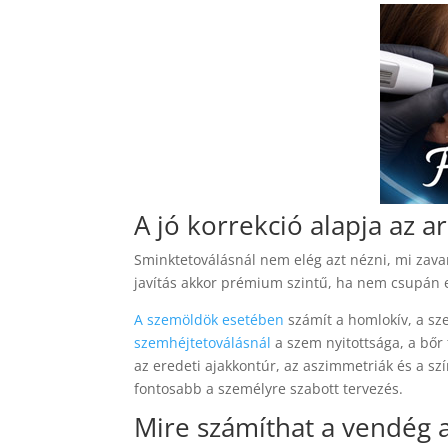
A jó korrekció alapja az 
Sminktetoválásnál nem elég azt nézni, mi zavaró
javítás akkor prémium szintű, ha nem csupán eg
A szemöldök esetében
számít a homlokív, a sz
szemhéjtetoválásnál
a szem nyitottsága, a bőr
az eredeti ajakkontúr, az aszimmetriák és a szí
fontosabb a személyre szabott tervezés.
Mire számíthat a vendég 