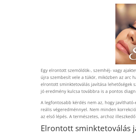
Egy elrontott szemöldök-, szemhéj- vagy ajakt
újra szembesít vele a tükör, miközben az arc h
elrontott sminktetoválás javítása lehetőségek
jó eredmény kulcsa továbbra is a pontos diagnó
A legfontosabb kérdés nem az, hogy javítható
reális végeredménnyel. Nem minden korrekció j
az első lépés. A természetes, archoz illeszked
Elrontott sminktetoválás 