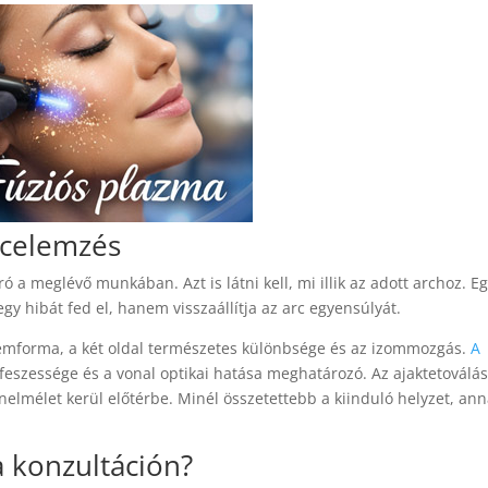
arcelemzés
 a meglévő munkában. Azt is látni kell, mi illik az adott archoz. E
y hibát fed el, hanem visszaállítja az arc egyensúlyát.
emforma, a két oldal természetes különbsége és az izommozgás.
A
 feszessége és a vonal optikai hatása meghatározó. Az ajaktetoválá
nelmélet kerül előtérbe. Minél összetettebb a kiinduló helyzet, ann
a konzultáción?