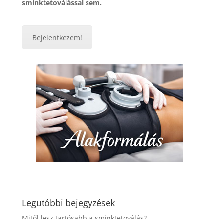
sminktetoválással sem.
Bejelentkezem!
Legutóbbi bejegyzések
Mitől lesz tartósabb a sminktetoválás?