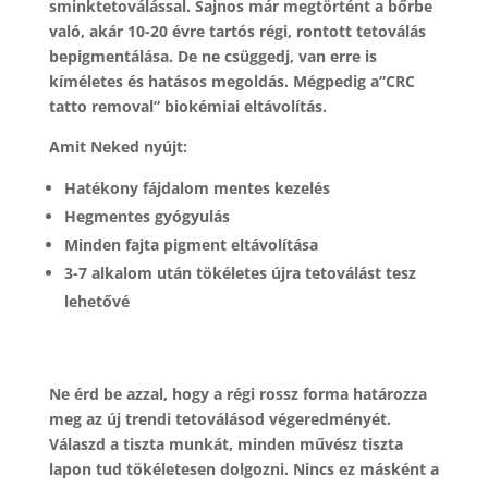
sminktetoválással. Sajnos már megtörtént a bőrbe
való, akár 10-20 évre tartós régi, rontott tetoválás
bepigmentálása. De ne csüggedj, van erre is
kíméletes és hatásos megoldás. Mégpedig a”CRC
tatto removal” biokémiai eltávolítás.
Amit Neked nyújt:
Hatékony fájdalom mentes kezelés
Hegmentes gyógyulás
Minden fajta pigment eltávolítása
3-7 alkalom után tökéletes újra tetoválást tesz
lehetővé
Ne érd be azzal, hogy a régi rossz forma határozza
meg az új trendi tetoválásod végeredményét.
Válaszd a tiszta munkát, minden művész tiszta
lapon tud tökéletesen dolgozni. Nincs ez másként a